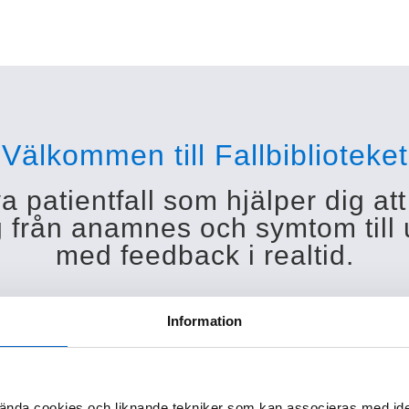
Välkommen till Fallbiblioteket
va patientfall som hjälper dig at
dig från anamnes och symtom till
med feedback i realtid.
Information
skapa ett konto
och få tillgång till hela vårt ut
ända cookies och liknande tekniker som kan associeras med ide