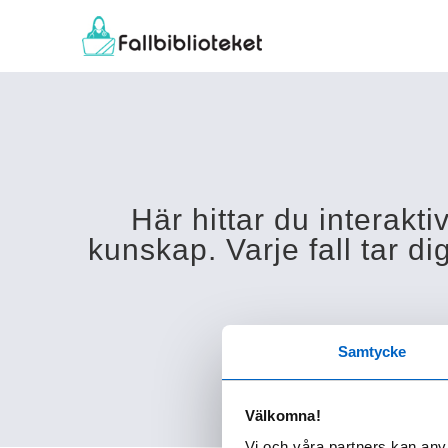
Här hittar du interakti
kunskap. Varje fall tar 
Samtycke
Logga in
eller
Välkomna!
Vi och våra partners kan anv