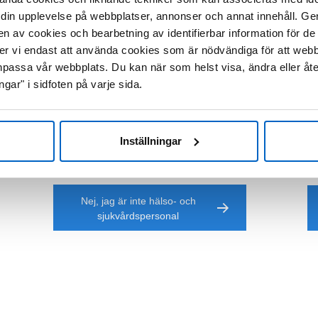
din upplevelse på webbplatser, annonser och annat innehåll. Genom
en av cookies och bearbetning av identifierbar information för 
mmer vi endast att använda cookies som är nödvändiga för att web
passa vår webbplats. Du kan när som helst visa, ändra eller åt
ngar" i sidfoten på varje sida.
 på denna webbsida är enb
älso- och sjukvårdsperson
Inställningar
Nej, jag är inte hälso- och
sjukvårdspersonal