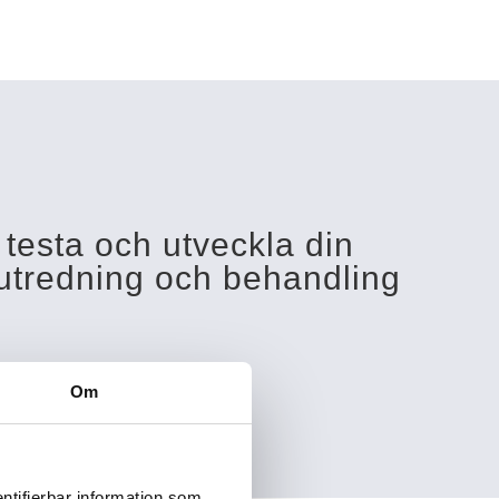
Menu
t testa och utveckla din
 utredning och behandling
Om
bud av kunskap.
ntifierbar information som